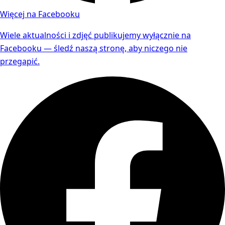
Więcej na Facebooku
Wiele aktualności i zdjęć publikujemy wyłącznie na
Facebooku — śledź naszą stronę, aby niczego nie
przegapić.