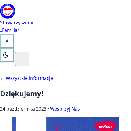
Przejdź do treści
Kontakt
Stowarzyszenie
„Familia”
A
☰
← Wszystkie informacje
Dziękujemy!
24 października 2023
·
Wesprzyj Nas