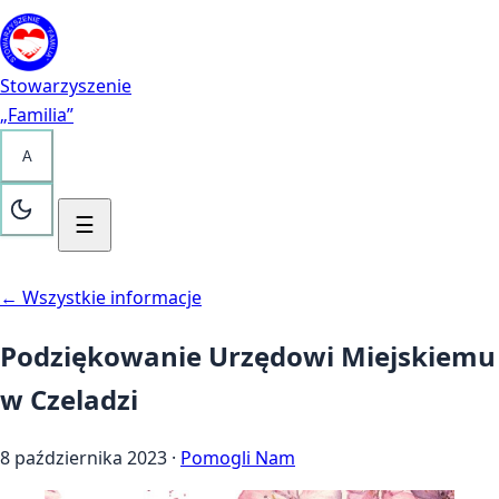
Przejdź do treści
Kontakt
Stowarzyszenie
„Familia”
A
☰
← Wszystkie informacje
Podziękowanie Urzędowi Miejskiemu
w Czeladzi
8 października 2023
·
Pomogli Nam