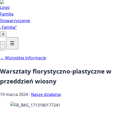
Przejdź do treści
Kontakt
Stowarzyszenie
„Familia”
A
☰
← Wszystkie informacje
Warsztaty florystyczno-plastyczne w
przeddzień wiosny
19 marca 2024
·
Nasze działania