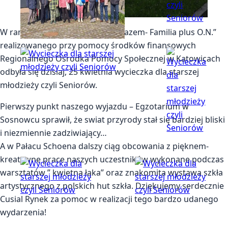
W ramach projektu ” Dzialajmy razem- Familia plus O.N.”
realizowanego przy pomocy środków finansowych
Regionalnego Ośrodka Pomocy Społecznej w Katowicach
odbyła się dzisiaj, 25 kwietnia wycieczka dla starszej
młodzieży czyli Seniorów.
Pierwszy punkt naszego wyjazdu – Egzotarium w
Sosnowcu sprawił, że swiat przyrody stał się bardziej bliski
i niezmiennie zadziwiający…
A w Pałacu Schoena dalszy ciąg obcowania z pięknem-
kreatywne prace naszych uczestników wykonane podczas
warsztatów ” kwietna łąka” oraz znakomita wystawa szkła
artystycznego z polskich hut szkła. Dziękujemy serdecznie
Cusial Rynek za pomoc w realizacji tego bardzo udanego
wydarzenia!