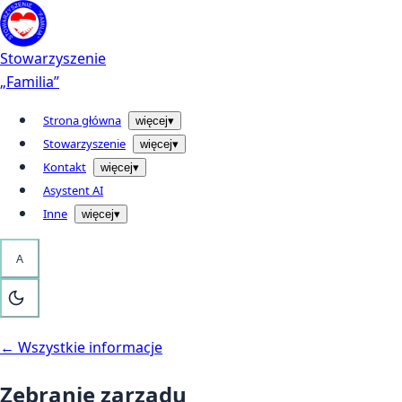
Przejdź do treści
Kontakt
Stowarzyszenie
„Familia”
Strona główna
więcej
▾
Stowarzyszenie
więcej
▾
Kontakt
więcej
▾
Asystent AI
Inne
więcej
▾
A
← Wszystkie informacje
Zebranie zarzadu