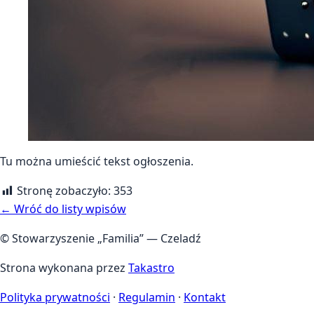
Tu można umieścić tekst ogłoszenia.
Stronę zobaczyło:
353
← Wróć do listy wpisów
© Stowarzyszenie „Familia” — Czeladź
Strona wykonana przez
Takastro
Polityka prywatności
·
Regulamin
·
Kontakt