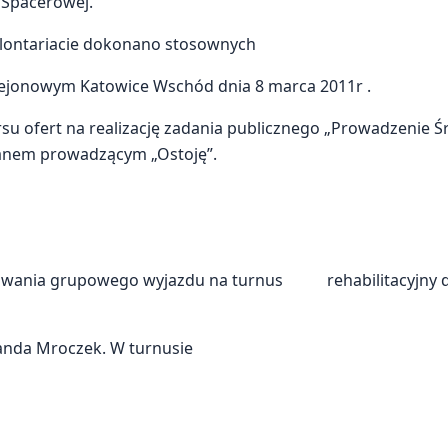
 Spacerowej.
olontariacie dokonano stosownych
Rejonowym Katowice Wschód dnia 8 marca 2011r .
ursu ofert na realizację zadania publicznego „Prowadzen
rganem prowadzącym „Ostoję”.
owania grupowego wyjazdu na turnus rehabilitacyjny d
Wanda Mroczek. W turnusie