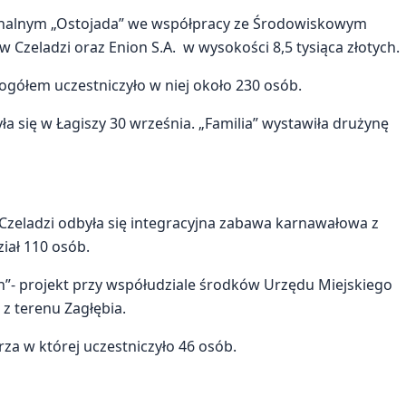
onalnym „Ostojada” we współpracy ze Środowiskowym
zeladzi oraz Enion S.A. w wysokości 8,5 tysiąca złotych.
gółem uczestniczyło w niej około 230 osób.
a się w Łagiszy 30 września. „Familia” wystawiła drużynę
 Czeladzi odbyła się integracyjna zabawa karnawałowa z
iał 110 osób.
h”- projekt przy współudziale środków Urzędu Miejskiego
z terenu Zagłębia.
za w której uczestniczyło 46 osób.