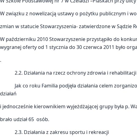
W Szkole Podstawowej nr 7 w Czeladzi –Piaskach przy ulicy
W związku z nowelizacją ustawy o pożytku publicznym i w
zmian w statucie Stowarzyszenia- zatwierdzone w Sądzie 
W październiku 2010 Stowarzyszenie przystąpiło do konk
wygranej oferty od 1 stycznia do 30 czerwca 2011 było o
.
2.2. Działania na rzecz ochrony zdrowia i rehabilitacji
Jak co roku Familia podjęła działania celem zorganiz
działań
i jednocześnie kierownikiem wyjeżdżającej grupy była p. 
brało udział 65 osób.
2.3. Działania z zakresu sportu i rekreacji