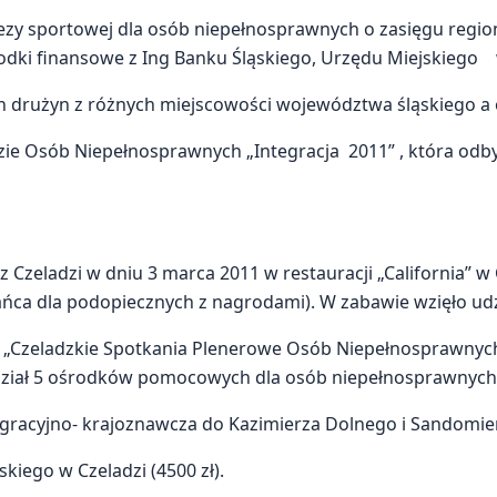
y sportowej dla osób niepełnosprawnych o zasięgu regi
ki finansowe z Ing Banku Śląskiego, Urzędu Miejskiego w C
h drużyn z różnych miejscowości województwa śląskiego a o
zie Osób Niepełnosprawnych „Integracja 2011” , która odbył
 Czeladzi w dniu 3 marca 2011 w restauracji „California” w
ńca dla podopiecznych z nagrodami). W zabawie wzięło udz
we „Czeladzkie Spotkania Plenerowe Osób Niepełnosprawnyc
udział 5 ośrodków pomocowych dla osób niepełnosprawnych 
egracyjno- krajoznawcza do Kazimierza Dolnego i Sandomier
kiego w Czeladzi (4500 zł).