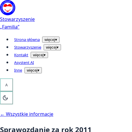
Przejdź do treści
Kontakt
Stowarzyszenie
„Familia”
Strona główna
więcej
▾
Stowarzyszenie
więcej
▾
Kontakt
więcej
▾
Asystent AI
Inne
więcej
▾
A
← Wszystkie informacje
Sprawozdanie za rok 2011